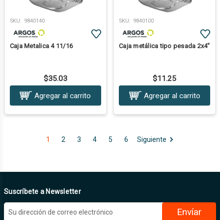
SKU:
9840140
SKU:
9840100
Caja Metalica 4 11/16
Caja metálica tipo pesada 2x4"
$35.03
$11.25
Agregar al carrito
Agregar al carrito
1
2
3
4
5
6
Siguiente
Suscríbete a Newsletter
D
i