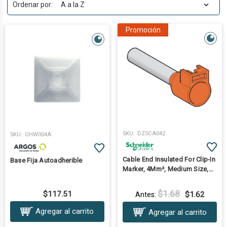
Ordenar por:
Promoción
SKU:
DZ5CA042
SKU:
GHW004A
Cable End Insulated For Clip-In
Base Fija Autoadherible
Marker, 4Mm², Medium Size,
Orange, 10 Bags, Nf
$1.68
$117.51
$1.62
Antes:
Agregar al carrito
Agregar al carrito