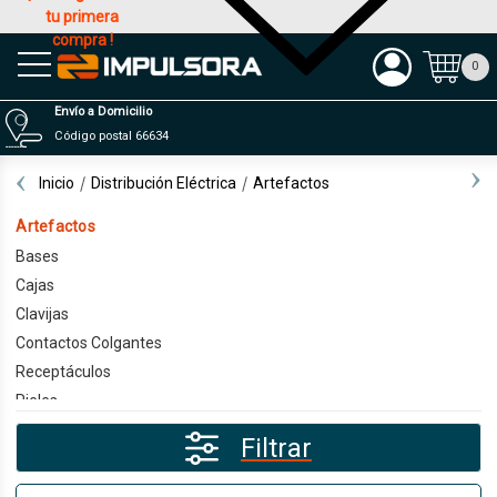
tu primera
compra !
Productos
0
Envío a Domicilio
Código postal 66634
Inicio
Distribución Eléctrica
Artefactos
Artefactos
Bases
Cajas
Clavijas
Contactos Colgantes
Receptáculos
Rieles
Tapones
Filtrar
Terminales