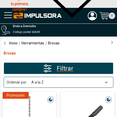
tu primera
compra !
Productos
0
Envío a Domicilio
Código postal 66634
Inicio
Herramientas
Brocas
Brocas
Filtrar
Ordenar por:
Promoción