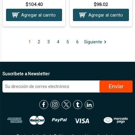
$104.40
$98.02
Agregar al carrito
Agregar al carrito
1
2
3
4
5
6
Siguiente
Suscríbete a Newsletter
D
i
r
e
c
c
i
ó
n