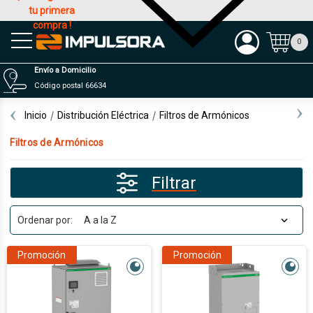
tu primera
compra !
Productos
0
Envío a Domicilio
Código postal 66634
Inicio
Distribución Eléctrica
Filtros de Armónicos
Filtros de Armónicos
Filtrar
Ordenar por:
Promoción
Promoción