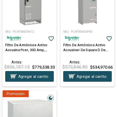
SKU:
PCSP300D5N12
SKU:
PCSP300D5IP00
Filtro De Armónicos Activo
Filtro De Armónicos Activo
Accusine Pcs+, 300 Amp,
Accusine+ De Square D De
480V, Envolvente Nema12
300A, 480V, Sin Envolvente
Ip00
Antes:
Antes:
$836,187.15
$573,846.80
$779,538.33
$534,970.66
Agregar al carrito
Agregar al carrito
Promoción