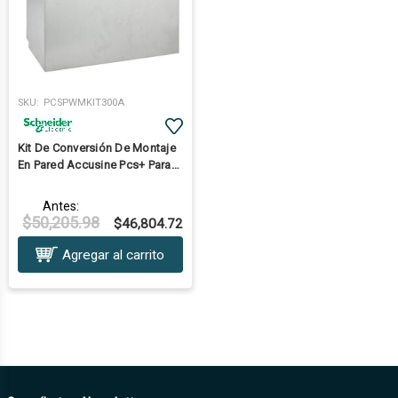
SKU:
PCSPWMKIT300A
Kit De Conversión De Montaje
En Pared Accusine Pcs+ Para
200 A A 300 A
Antes:
$50,205.98
$46,804.72
Agregar al carrito