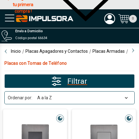
tu primera
compra !
Productos
0
Envío a Domicilio
Código postal 66634
Inicio
Placas Apagadores y Contactos
Placas Armadas
Plac
Placas con Tomas de Teléfono
Filtrar
Ordenar por: