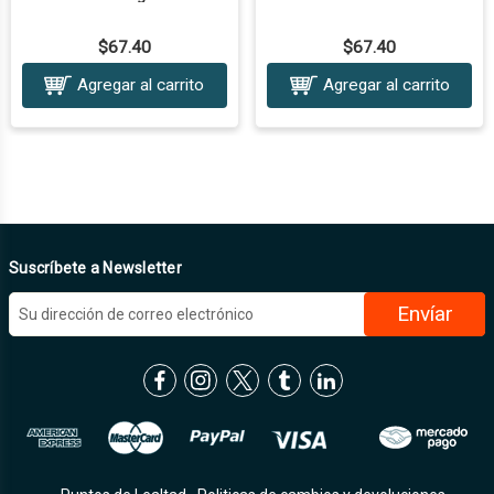
Tecla:Negra
Tecla:Plata
$67.40
$67.40
Agregar al carrito
Agregar al carrito
Suscríbete a Newsletter
D
i
r
e
c
c
i
ó
n