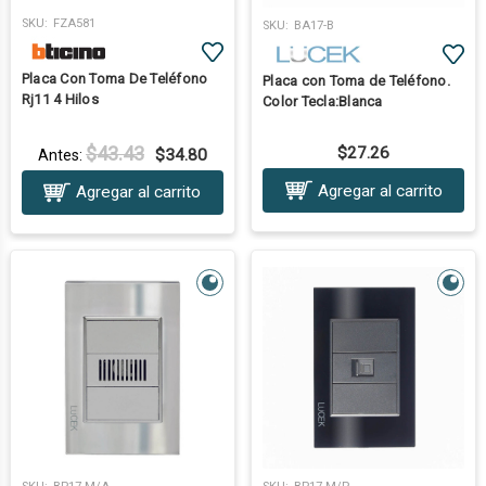
SKU:
FZA581
SKU:
BA17-B
Placa Con Toma De Teléfono
Placa con Toma de Teléfono.
Rj11 4 Hilos
Color Tecla:Blanca
$43.43
$27.26
$34.80
Antes:
Agregar al carrito
Agregar al carrito