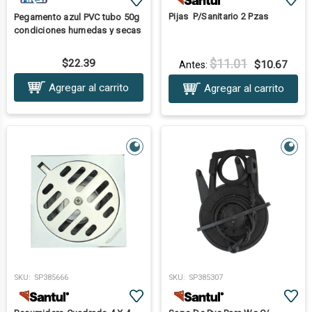
Pijas P/Sanitario 2 Pzas
Pegamento azul PVC tubo 50g
condiciones humedas y secas
$11.01
$22.39
$10.67
Antes:
Agregar al carrito
Agregar al carrito
SKU:
SP385666
SKU:
SP385307