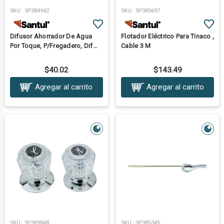
SKU:
SP384942
SKU:
SP385697
Difusor Ahorrador De Agua
Flotador Eléctrico Para Tinaco ,
Por Toque, P/Fregadero, Dif
Cable 3 M
Táctil
$40.02
$143.49
Agregar al carrito
Agregar al carrito
SKU:
SP389848
SKU:
SP385345