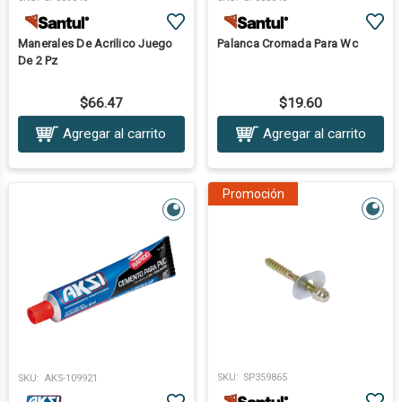
Manerales De Acrilico Juego
Palanca Cromada Para Wc
De 2 Pz
$66.47
$19.60
Agregar al carrito
Agregar al carrito
Promoción
SKU:
SP359865
SKU:
AKS-109921