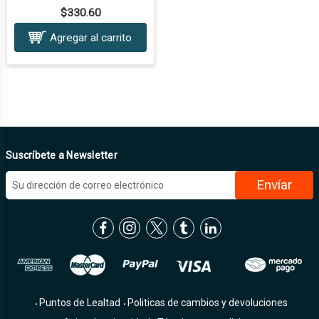
$330.60
Agregar al carrito
Suscríbete a Newsletter
D
i
r
e
c
c
i
ó
n
Puntos de Lealtad
Politicas de cambios y devoluciones
d