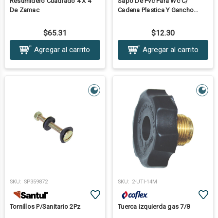
Resumidero Cuadrado 4 X 4
Sapo De Pvc Para Wc C/
De Zamac
Cadena Plastica Y Gancho
Metálico
$65.31
$12.30
Agregar al carrito
Agregar al carrito
SKU:
SP359872
SKU:
2-UTI-14M
Tornillos P/Sanitario 2Pz
Tuerca izquierda gas 7/8