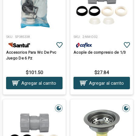
SKU:
SP385338
SKU:
2-NM-D02
Accesorios Para Wc De Pvc
Acople de compresio de 1/3
Juego De 6 Pz
$101.50
$27.84
Agregar al carrito
Agregar al carrito