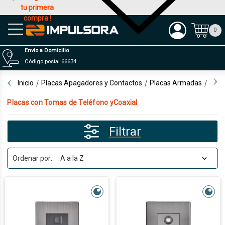
tu primera
compra !
Productos
0
Envío a Domicilio
Código postal 66634
Inicio
Placas Apagadores y Contactos
Placas Armadas
Plac
Placas con Tomas de Teléfono yCoaxial
Filtrar
Ordenar por: