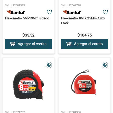
SKU:
ST381323
SKU:
ST367778
Flexómetro 5Mx19Mm Solido
Flexómetro 8M X 25Mm Auto
Lock
$33.52
$104.75
Agregar al carrito
Agregar al carrito
SKU:
ST371782
SKU:
ST381330