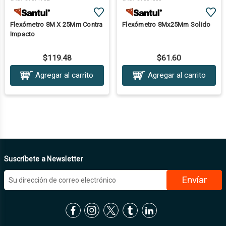
Flexómetro 8M X 25Mm Contra
Flexómetro 8Mx25Mm Solido
Impacto
$119.48
$61.60
Agregar al carrito
Agregar al carrito
Suscríbete a Newsletter
D
i
r
e
c