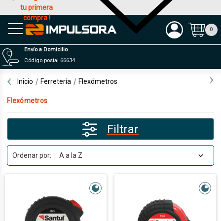
tu primera
compra !
Productos
0
Envío a Domicilio
Código postal 66634
Inicio
Ferretería
Flexómetros
Flexómetros
Filtrar
Ordenar por: