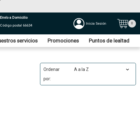
Envío a Domicilio
0
Inicia Sesión
Código postal 66634
estros servicios
Promociones
Puntos de lealtad
Ordenar
por: