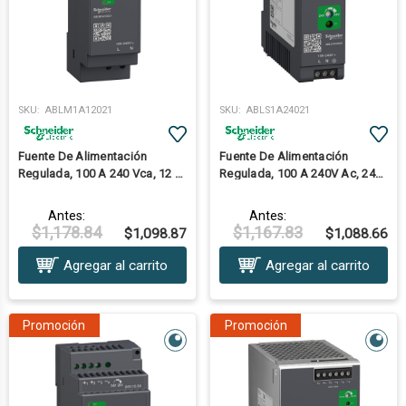
SKU:
ABLM1A12021
SKU:
ABLS1A24021
Fuente De Alimentación
Fuente De Alimentación
Regulada, 100 A 240 Vca, 12 V,
Regulada, 100 A 240V Ac, 24V,
2,1 A, Monofásica, Modular
2.1A, Monofásica, Optimizada
Antes:
Antes:
$1,178.84
$1,167.83
$1,098.87
$1,088.66
Agregar al carrito
Agregar al carrito
Promoción
Promoción