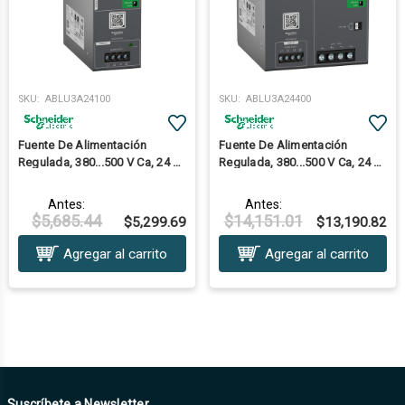
SKU:
ABLU3A24100
SKU:
ABLU3A24400
Fuente De Alimentación
Fuente De Alimentación
Regulada, 380...500 V Ca, 24 V,
Regulada, 380...500 V Ca, 24 V,
10 A, Trifásica, Universal
40 A, Trifásica, Universal
Antes:
Antes:
$5,685.44
$14,151.01
$5,299.69
$13,190.82
Agregar al carrito
Agregar al carrito
Suscríbete a Newsletter