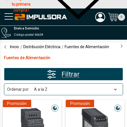
tu primera
compra !
Productos
0
Envío a Domicilio
Código postal 66634
Inicio
Distribución Eléctrica
Fuentes de Alimentación
Fuentes de Alimentación
Filtrar
Ordenar por:
Promoción
Promoción