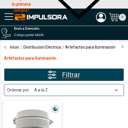
tu primera
compra !
Productos
0
Envío a Domicilio
Código postal 66634
Inicio
Distribución Eléctrica
Artefactos para Iluminación
Artefactos para Iluminación
Filtrar
Ordenar por: