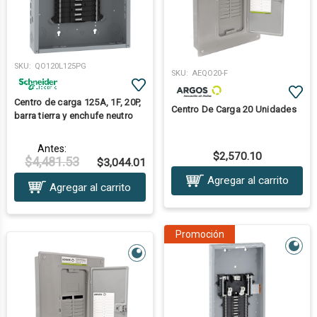
SKU:
QO120L125PG
SKU:
AEQO20-F
Centro de carga 125A, 1F, 20P,
Centro De Carga 20 Unidades
barra tierra y enchufe neutro
Antes:
$2,570.10
$4,481.53
$3,044.01
Agregar al carrito
Agregar al carrito
Promoción