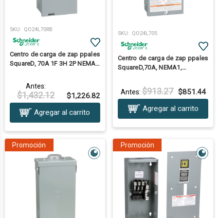
SKU:
QO24L70RB
SKU:
QO24L70S
Centro de carga de zap ppales
Centro de carga de zap ppales
SquareD, 70A 1F 3H 2P NEMA
SquareD,70A, NEMA1,
3R
Sobreponer
Antes:
$913.27
$851.44
Antes:
$1,432.12
$1,226.82
Agregar al carrito
Agregar al carrito
Promoción
Promoción