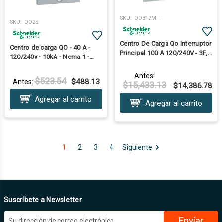
SKU:
QO317MF
SKU:
QO2S
Centro De Carga Qo Interruptor
Centro de carga QO - 40 A -
Principal 100 A 120/240V - 3F,
120/240v - 10kA - Nema 1 -
4H De Empotrar
sobreponer
Antes:
$523.54
$488.13
Antes:
$15,433.13
$14,386.78
Agregar al carrito
Agregar al carrito
1
2
3
4
Siguiente
Suscríbete a Newsletter
D