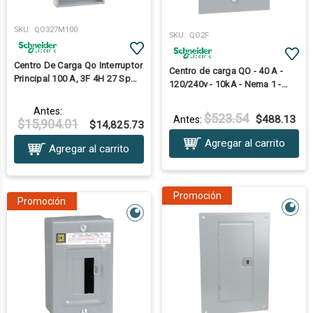
SKU:
QO327M100
SKU:
QO2F
Centro De Carga Qo Interruptor
Centro de carga QO - 40 A -
Principal 100 A, 3F 4H 27 Sp
120/240v - 10kA - Nema 1 -
Nema 1
empotrar
Antes:
$523.54
$488.13
Antes:
$15,904.01
$14,825.73
Agregar al carrito
Agregar al carrito
Promoción
Promoción