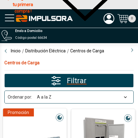
tu primera
compra !
Productos
0
Envío a Domicilio
Código postal 66634
Inicio
Distribución Eléctrica
Centros de Carga
Centros de Carga
Filtrar
Ordenar por:
Promoción