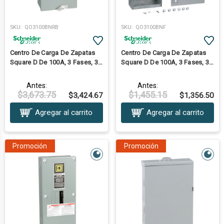
SKU:
QO3100BNRB
SKU:
QO3100BNF
Centro De Carga De Zapatas
Centro De Carga De Zapatas
Square D De 100A, 3 Fases, 3
Square D De 100A, 3 Fases, 3
Polos, Nema 3R, Barra De
Polos, Nema1, Para Empotrar,
Neutro
Barra De Neutro
Antes:
Antes:
$3,673.75
$1,455.15
$3,424.67
$1,356.50
Agregar al carrito
Agregar al carrito
Promoción
Promoción