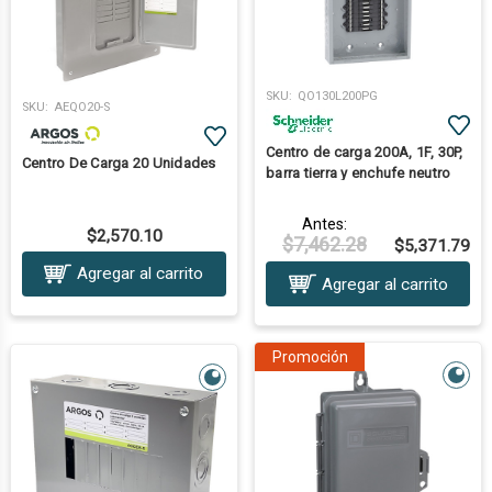
SKU:
QO130L200PG
SKU:
AEQO20-S
Centro de carga 200A, 1F, 30P,
Centro De Carga 20 Unidades
barra tierra y enchufe neutro
Antes:
$2,570.10
$7,462.28
$5,371.79
Agregar al carrito
Agregar al carrito
Promoción