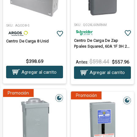
SKU:
QO24L60NRNM
SKU:
AQOD8-S
Centro De Carga De Zap
Centro De Carga 8 Unid
Ppales Squared, 60A 1F 3H 2P
Nema 3R
$598.44
$398.69
$557.96
Antes:
Agregar al carrito
Agregar al carrito
Promoción
Promoción