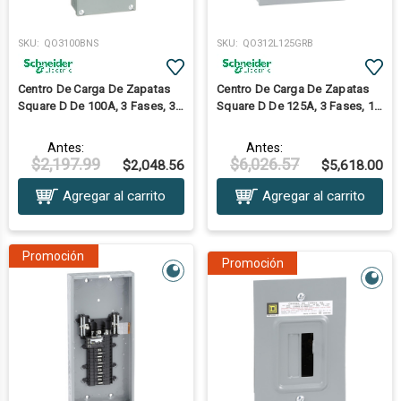
SKU:
QO3100BNS
SKU:
QO312L125GRB
Centro De Carga De Zapatas
Centro De Carga De Zapatas
Square D De 100A, 3 Fases, 3
Square D De 125A, 3 Fases, 12
Polos, Nema1, Para
Polos, Nema 3R, Con Barra A
Sobreponer, Barra De Neutro
Tierra
Antes:
Antes:
$2,197.99
$6,026.57
$2,048.56
$5,618.00
Agregar al carrito
Agregar al carrito
Promoción
Promoción