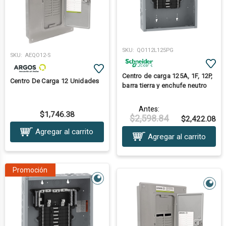
SKU:
QO112L125PG
SKU:
AEQO12-S
Centro de carga 125A, 1F, 12P,
Centro De Carga 12 Unidades
barra tierra y enchufe neutro
Antes:
$1,746.38
$2,598.84
$2,422.08
Agregar al carrito
Agregar al carrito
Promoción