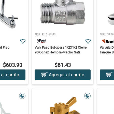
SKU:
RUG 66MS
SKU:
SP38
l Piso
Valv Paso Estopera 1/2X1/2 Cierre
Válvula 
90 Conex Hembra-Macho Sati
Tanque B
$603.90
$81.43
0
al carrito
Agregar al carrito