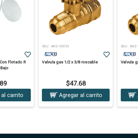
SKU:
AKS-109701
SKU:
AKS-
 Con Flotado R
Valvula gas 1/2 x 3/8 roscable
Valvula g
 Bajo
.89
$47.68
al carrito
Agregar al carrito