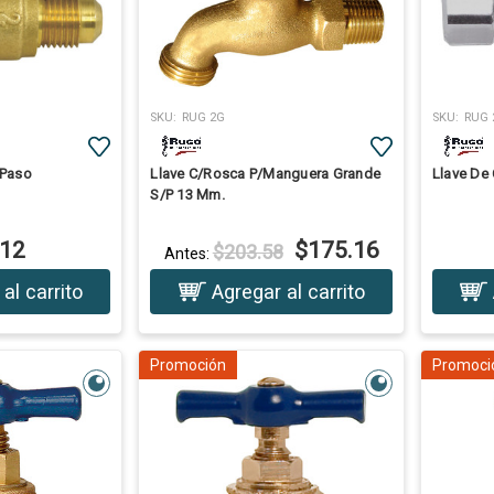
SKU:
RUG 2G
SKU:
RUG 
/Paso
Llave C/Rosca P/Manguera Grande
Llave De 
S/P 13 Mm.
.12
$175.16
$203.58
Antes:
al carrito
Agregar al carrito
Promoción
Promoci