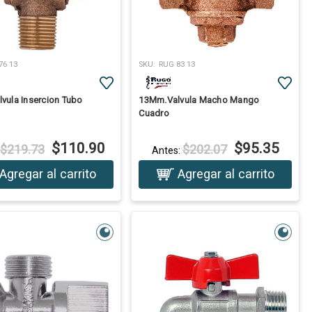
76 13
SKU:
RUG 83 13
vula Insercion Tubo
13Mm.Valvula Macho Mango
Cuadro
$110.90
$95.35
$219.73
$202.07
:
Antes:
Agregar al carrito
Agregar al carrito