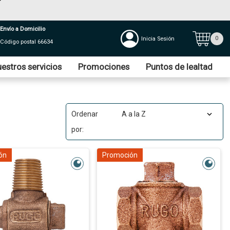
Envío a Domicilio
0
Inicia Sesión
Código postal 66634
estros servicios
Promociones
Puntos de lealtad
Ordenar
por:
ón
Promoción