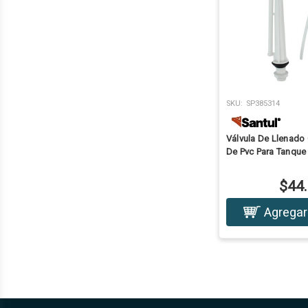
SKU:
SP385314
Válvula De Llenado
De Pvc Para Tanque
$44
Agregar 