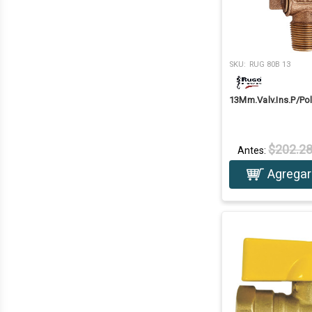
SKU:
RUG 80B 13
13Mm.Valv.Ins.P/Pol
$202.2
Antes:
Agregar 