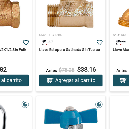
SKU:
RUG 66BS
SKU:
RUG 
/2X1/2 Sin Pulir
Llave Estopero Satinada Sin Tuerca
Llave Ma
.82
$38.16
$75.25
Antes:
Antes
al carrito
Agregar al carrito