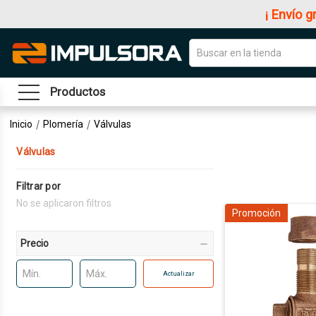
¡ Envío g
Productos
Inicio
Plomería
Válvulas
Válvulas
Filtrar por
No se aplicaron filtros
Promoción
Precio
Actualizar