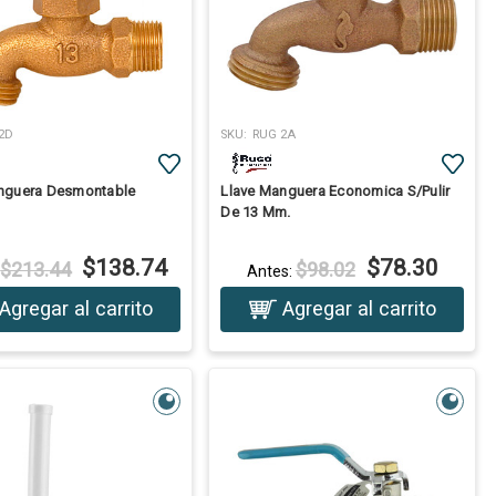
2D
SKU:
RUG 2A
nguera Desmontable
Llave Manguera Economica S/Pulir
De 13 Mm.
$138.74
$78.30
$213.44
$98.02
:
Antes:
Agregar al carrito
Agregar al carrito