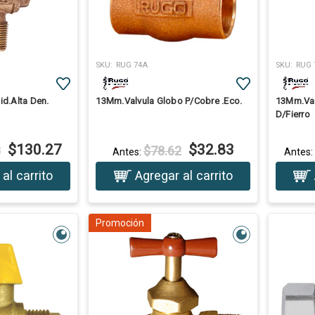
SKU:
RUG 74A
SKU:
RUG 
id.Alta Den.
13Mm.Valvula Globo P/Cobre .Eco.
13Mm.Val
D/Fierro
$130.27
$32.83
8
$78.62
Antes:
Antes
al carrito
Agregar al carrito
Promoción