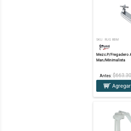
SKU:
RUG 8BM
Mezc.P/Fregadero A
Man/Minimalista
$663.3
Antes:
Agregar 