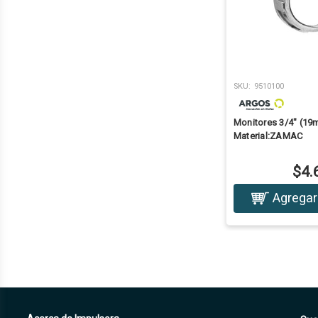
SKU:
9510100
Monitores 3/4" (1
Material:ZAMAC
$4.
Agregar 