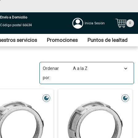
Envío a Domicilio
0
Inicia Sesión
Código postal 66634
estros servicios
Promociones
Puntos de lealtad
Ordenar
por: