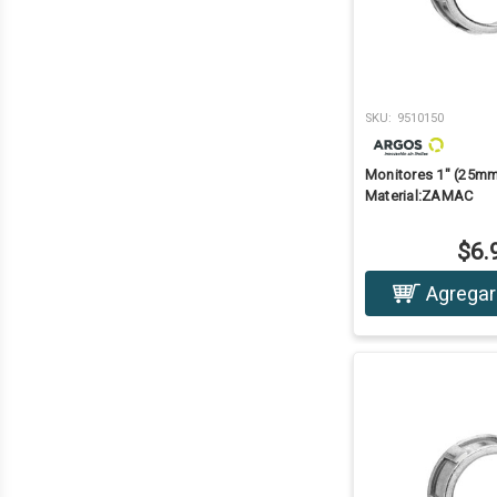
SKU:
9510150
Monitores 1" (25m
Material:ZAMAC
$6.
Agregar 