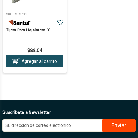
SKU:
ST378385
Tijera Para Hojalatero 8''
$88.04
Agregar al carrito
Suscríbete a Newsletter
D
i
r