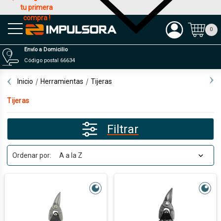
tu primera
compra !
Productos
0
Envío a Domicilio
Código postal 66634
Inicio
Herramientas
Tijeras
Tijeras
Filtrar
Ordenar por: