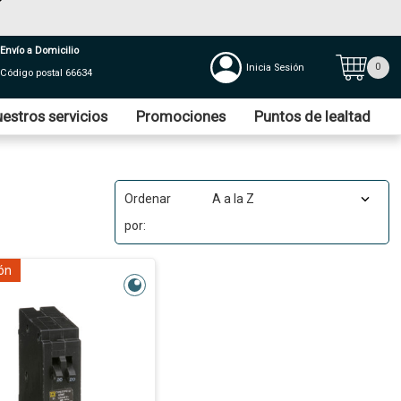
Envío a Domicilio
0
Inicia Sesión
Código postal 66634
estros servicios
Promociones
Puntos de lealtad
Ordenar
por:
ón