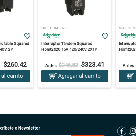
SKU:
HOMT1515
SKU:
HOM
chufable Squared
Interruptor Tándem Squared
Interrup
40V, 2P
Homt2020 15A 120/240V 2X1P
Homt202
$260.42
$323.41
3
$346.82
Antes:
Antes
al carrito
Agregar al carrito
críbete a Newsletter