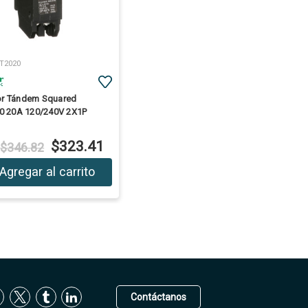
T2020
tor Tándem Squared
0 20A 120/240V 2X1P
$323.41
$346.82
:
Agregar al carrito
Contáctanos