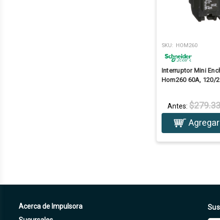
SKU:
HOM260
Interruptor Mini En
Hom260 60A, 120/2
$279.3
Antes:
Agregar 
Acerca de Impulsora
Sus