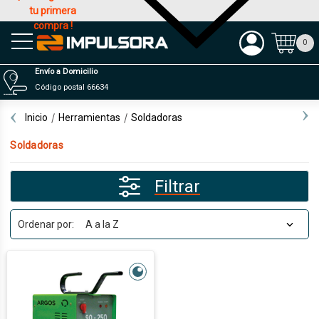
tu primera
compra !
Productos
0
Envío a Domicilio
Código postal 66634
Inicio
Herramientas
Soldadoras
Soldadoras
Filtrar
Ordenar por: