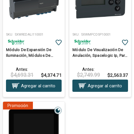
SKU:
SXWREDALI110001
SKU:
SXWMPCDSP10001
Módulo De Expansión De
Módulo De Visualización De
Iluminación, Módulos De
Anulación, Spacelogic Ip, Para
Expansión Spacelogic Rp, Dali
Todos Los Modelos Mp-C
Antes:
Antes:
$4,693.31
$2,749.99
$4,374.71
$2,563.37
Agregar al carrito
Agregar al carrito
Promoción