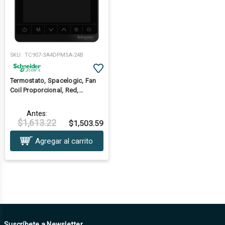
SKU:
TC907-3A4DPMSA-24B
Termostato, Spacelogic, Fan
Coil Proporcional, Red,
Pantalla Táctil, 4P, 3
Ventiladores, Modbus, Sensor
Antes:
Externo, 24V, Negro
$1,613.22
$1,503.59
Agregar al carrito
Suscríbete a Newsletter