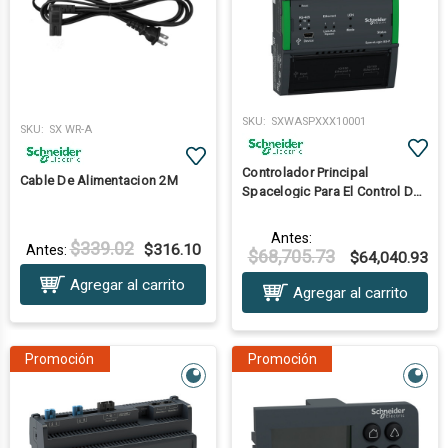
SKU:
SXWASPXXX10001
SKU:
SX WR-A
Controlador Principal
Cable De Alimentacion 2M
Spacelogic Para El Control De
Los Edificios
Antes:
$339.02
$316.10
Antes:
$68,705.73
$64,040.93
Agregar al carrito
Agregar al carrito
Promoción
Promoción