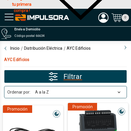
tu primera
compra !
Productos
0
Envío a Domicilio
Código postal 66634
Inicio
Distribución Eléctrica
AYC Edificios
AYC Edificios
Filtrar
Ordenar por:
Promoción
Promoción