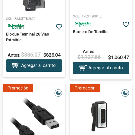
SKU:
170XTS00100
SKU:
BMXFTB2800
Bornero De Tornillo
Bloque Terminal 28 Vias
Extraible
Antes:
$886.07
$826.04
Antes:
$1,137.66
$1,060.47
Agregar al carrito
Agregar al carrito
Promoción
Promoción