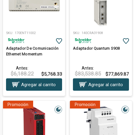
SKU:
170ENT11002
SKU:
140CRA31908
Adaptador De Comunicación
Adaptador Quantum S908
Ethernet Momentum
Antes:
Antes:
$6,188.22
$83,538.85
$5,768.33
$77,869.87
Agregar al carrito
Agregar al carrito
Promoción
Promoción