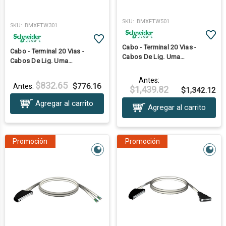
SKU:
BMXFTW501
SKU:
BMXFTW301
Cabo - Terminal 20 Vias -
Cabo - Terminal 20 Vias -
Cabos De Lig. Uma
Cabos De Lig. Uma
Extremidade - Para E/S M340 -
Extremidade - Para E/S M340 -
5 M
3 M
Antes:
$832.65
$776.16
Antes:
$1,439.82
$1,342.12
Agregar al carrito
Agregar al carrito
Promoción
Promoción