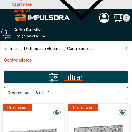
tu primera
compra !
Productos
0
Envío a Domicilio
Código postal 66634
Inicio
Distribución Eléctrica
Controladores
Controladores
Filtrar
Ordenar por:
Promoción
Promoción