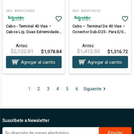
SKU:
BMXFCW503
SKU:
BMXFCA152
Cabo - Terminal 40 Vias –
Cabo – Terminal De 40 Vias –
Cabos Lig. Duas Extremidades
Conector Sub-D25 - Para E/S
– Para E/S M340 - 5 M
M340 – 1,5 M
Antes:
Antes:
$2,122.81
$1,412.50
$1,978.84
$1,316.72
Agregar al carrito
Agregar al carrito
1
2
3
4
5
6
Siguiente
Suscríbete a Newsletter
D