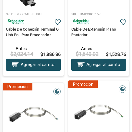
SKU:
BMXXCAUSBH018
SKU:
BMXXBC015K
Cable De Conexión Terminal O
Cable De Extensión Plano
Usb Pc - Para Procesador
Posterior
M340 - 1,8 M
Antes:
Antes:
$2,024.14
$1,640.02
$1,886.86
$1,528.76
Agregar al carrito
Agregar al carrito
Promoción
Promoción