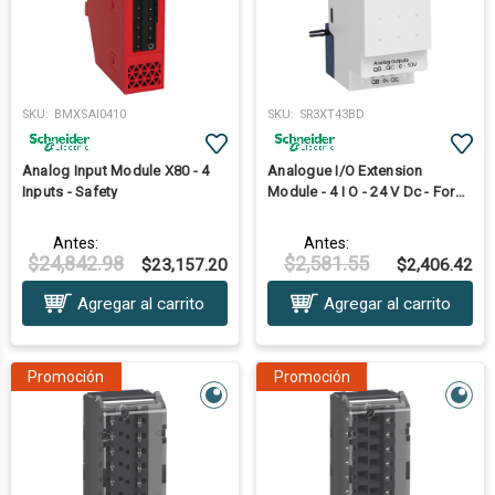
SKU:
BMXSAI0410
SKU:
SR3XT43BD
Analog Input Module X80 - 4
Analogue I/O Extension
Inputs - Safety
Module - 4 I O - 24 V Dc - For
Zelio Logic
Antes:
Antes:
$24,842.98
$2,581.55
$23,157.20
$2,406.42
Agregar al carrito
Agregar al carrito
Promoción
Promoción