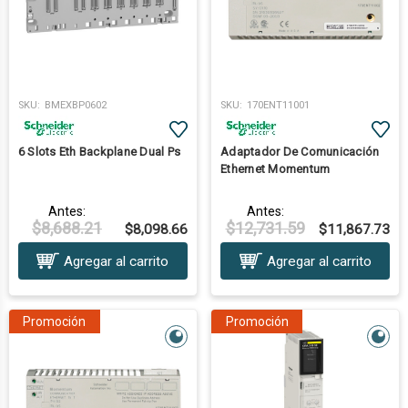
SKU:
BMEXBP0602
SKU:
170ENT11001
6 Slots Eth Backplane Dual Ps
Adaptador De Comunicación
Ethernet Momentum
Antes:
Antes:
$8,688.21
$12,731.59
$8,098.66
$11,867.73
Agregar al carrito
Agregar al carrito
Promoción
Promoción