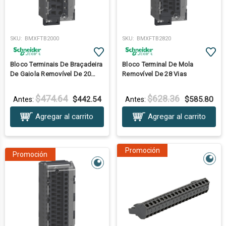
SKU:
BMXFTB2000
SKU:
BMXFTB2820
Bloco Terminais De Braçadeira
Bloco Terminal De Mola
De Gaiola Removível De 20
Removível De 28 Vias
Vias - 1 X 0,34..1 Mm2
$474.64
$628.36
$442.54
$585.80
Antes:
Antes:
Agregar al carrito
Agregar al carrito
Promoción
Promoción