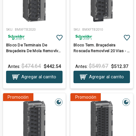
SKU:
BMXFTB2020
SKU:
BMXFTB2010
Bloco De Terminais De
Bloco Term. Braçadeira
Braçadeira De Mola Removível
Roscada Removível 20 Vias - 1
De 20 Vias - 1 X 0,34..1 Mm2
Ou 2 X 0,34..1,5 Mm2
$474.64
$549.67
$442.54
$512.37
Antes:
Antes:
Agregar al carrito
Agregar al carrito
Promoción
Promoción