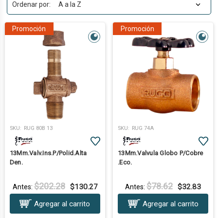
Ordenar por:
Chalupas
Cintas
Promoción
Promoción
Conectores Flexibles
Conectores Glándula
Grifería
Llaves
Mangueras
Mezcladoras
Refacciones
Regaderas
SKU:
RUG 80B 13
SKU:
RUG 74A
Válvulas
13Mm.Valv.Ins.P/Polid.Alta
13Mm.Valvula Globo P/Cobre
Den.
.Eco.
$202.28
$78.62
$130.27
$32.83
Antes:
Antes:
Agregar al carrito
Agregar al carrito