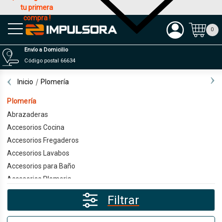
tu primera
compra !
Productos
0
Envío a Domicilio
Código postal 66634
Inicio
Plomería
Plomería
Abrazaderas
Accesorios Cocina
Accesorios Fregaderos
Accesorios Lavabos
Accesorios para Baño
Accesorios Plomeria
Alimentadores
Filtrar
Cajas de Registro
Céspoles