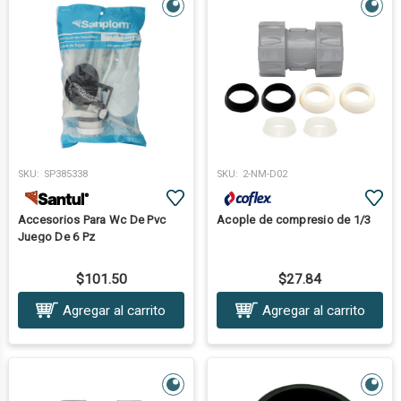
SKU:
SP385338
SKU:
2-NM-D02
Accesorios Para Wc De Pvc
Acople de compresio de 1/3
Juego De 6 Pz
$101.50
$27.84
Agregar al carrito
Agregar al carrito