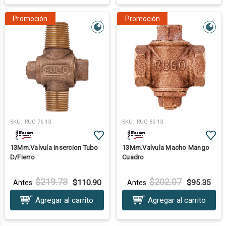
Promoción
Promoción
SKU:
RUG 76 13
SKU:
RUG 83 13
13Mm.Valvula Insercion Tubo
13Mm.Valvula Macho Mango
D/Fierro
Cuadro
$219.73
$202.07
$110.90
$95.35
Antes:
Antes:
Agregar al carrito
Agregar al carrito