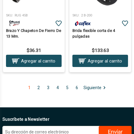
SKU:
RUG 45B
SKU:
2 B-200
Brazo Y Chapeton De Fierro De
Brida flexible corta de 4
13 Mm.
pulgadas
$36.31
$133.63
Agregar al carrito
Agregar al carrito
1
2
3
4
5
6
Siguiente
Suscríbete a Newsletter
D