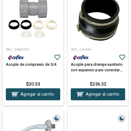
SKU:
2-NM-D01
SKU:
2 A-A44
Acople de compresio de 3/4
Acople para drenaje sanitario
con expansio para conectar
tuberia de PVC a PVC, FF a FF y
PVC Aa PVC de 4 Pulgadas
$20.53
$236.52
Agregar al carrito
Agregar al carrito