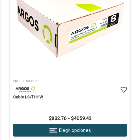
SKU:
1100080-P
Cable LS/THHW
$832.76 - $4059.42
Elegir opciones