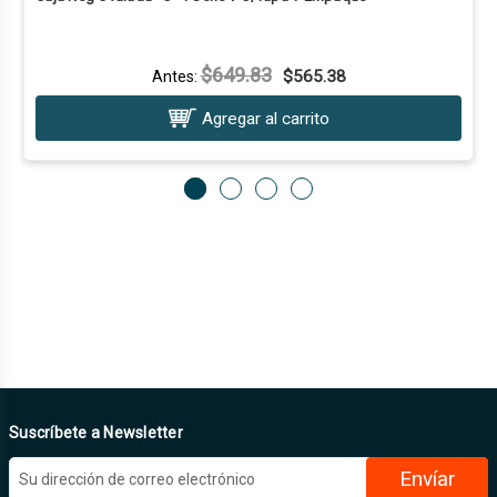
$649.83
$565.38
Antes:
Agregar al carrito
Suscríbete a Newsletter
D
i