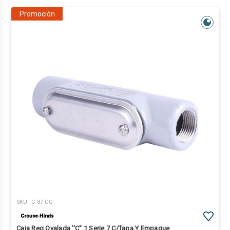
Promoción
SKU:
C-37 CG
Caja Reg Ovalada ''C'' 1 Serie 7 C/Tapa Y Empaque