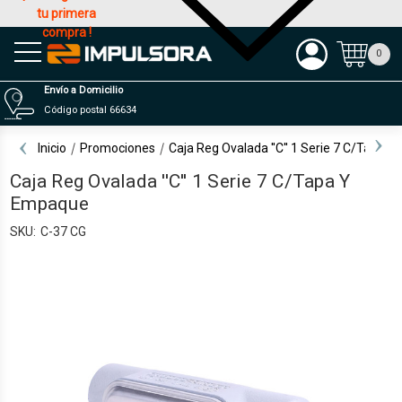
tu primera
compra !
Productos
0
Envío a Domicilio
Código postal 66634
Inicio
Promociones
Caja Reg Ovalada ''C'' 1 Serie 7 C/Tapa 
Caja Reg Ovalada ''C'' 1 Serie 7 C/Tapa Y
Empaque
SKU:
C-37 CG