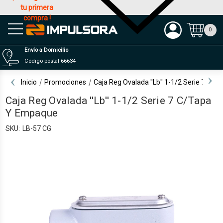
tu primera
compra !
Productos
0
Envío a Domicilio
Código postal 66634
Inicio
Promociones
Caja Reg Ovalada ''Lb'' 1-1/2 Serie 7 C/
Caja Reg Ovalada ''Lb'' 1-1/2 Serie 7 C/Tapa
Y Empaque
SKU:
LB-57 CG