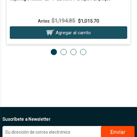
$1,194.85
$1,015.70
Antes:
Agregar al carrito
Suscríbete a Newsletter
D
i