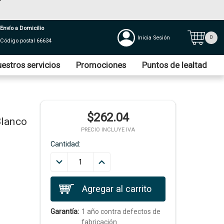
Envío a Domicilio
0
Inicia Sesión
Código postal 66634
estros servicios
Promociones
Puntos de lealtad
$262.04
Blanco
PRECIO INCLUYE IVA
Cantidad:
Garantía:
1 año contra defectos de
fabricación