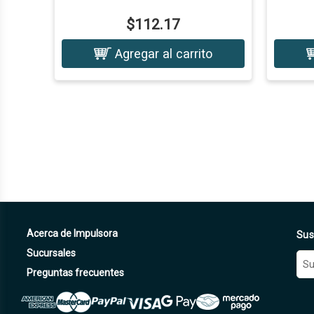
$112.17
Agregar al carrito
Acerca de Impulsora
Sus
Sucursales
D
i
Preguntas frecuentes
r
e