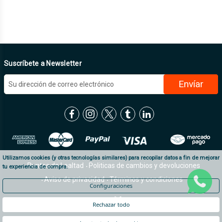
Suscríbete a Newsletter
D
i
r
e
c
c
i
ó
Utilizamos cookies (y otras tecnologías similares) para recopilar datos a fin de mejorar
n
Puntos de Lealtad
Politicas de cambios y devoluciones
tu experiencia de compra.
d
Aviso de privacidad
Términos y condiciones
e
Configuraciones
c
Desarrollado por:
o
Rechazar todo
r
© 2026
Impulsora.com
Todos los derechos reservados