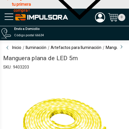
tu primera
compra !
Productos
0
Envío a Domicilio
Código postal 66634
Inicio
Iluminación
Artefactos para Iluminación
Mangueras 
Manguera plana de LED 5m
SKU:
9403203