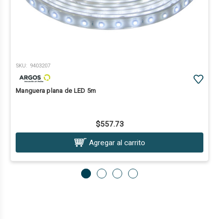
SKU:
9403207
Manguera plana de LED 5m
$557.73
Agregar al carrito